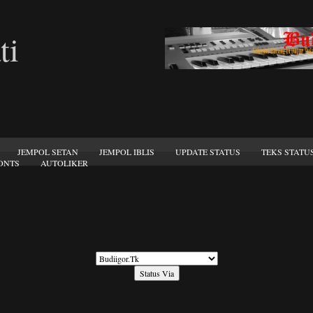
ti
JEMPOL SETAN
JEMPOL IBLIS
UPDATE STATUS
TEKS STATU
ONTS
AUTOLIKER